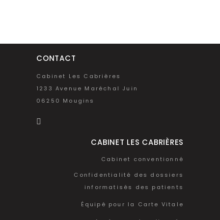
CONTACT
Cabinet Les Cabrières
1233 Avenue Maréchal Juin
06250 Mougins
CABINET LES CABRIÈRES
Cabinet conventionné
Confidentialité des dossiers
informatisés des patients
Équipé pour la Carte Vitale