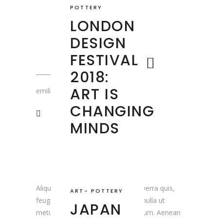
DREAMER
POTTERY
LONDON
DESIGN
FESTIVAL
2018:
ART IS
emiliedumaure
CHANGING
MINDS
Aliquam lorem ante, dapibus in, viverra quis,
ART
-
POTTERY
feugiat a, tellus. Phasellus viverra nulla ut
JAPAN
metus varius laoreet. Quisque rutrum. Aenean