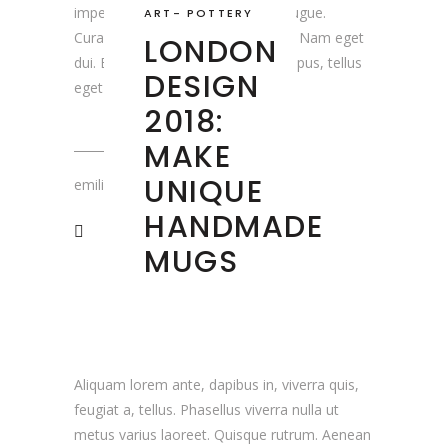
imperdiet. Etiam ultricies nisi vel augue.
ART
-
POTTERY
Curabitur ullamcorper ultricies nisi. Nam eget
LONDON
dui. Etiam rhoncus. Maecenas tempus, tellus
DESIGN
eget condimentum
2018:
MAKE
UNIQUE
emiliedumaure
HANDMADE
MUGS
Aliquam lorem ante, dapibus in, viverra quis,
feugiat a, tellus. Phasellus viverra nulla ut
metus varius laoreet. Quisque rutrum. Aenean