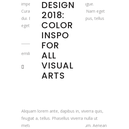
DESIGN
imperdiet. Etiam ultricies nisi vel augue.
Curabitur ullamcorper ultricies nisi. Nam eget
2018:
dui. Etiam rhoncus. Maecenas tempus, tellus
COLOR
eget condimentum
INSPO
FOR
ALL
emiliedumaure
VISUAL
ARTS
Aliquam lorem ante, dapibus in, viverra quis,
feugiat a, tellus. Phasellus viverra nulla ut
metus varius laoreet. Quisque rutrum. Aenean