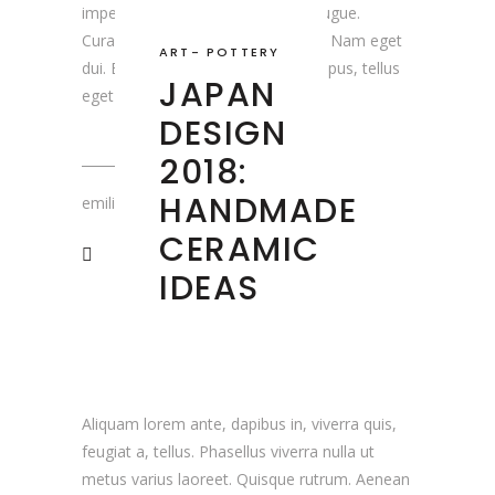
imperdiet. Etiam ultricies nisi vel augue.
Curabitur ullamcorper ultricies nisi. Nam eget
ART
-
POTTERY
dui. Etiam rhoncus. Maecenas tempus, tellus
JAPAN
eget condimentum
DESIGN
2018:
HANDMADE
emiliedumaure
CERAMIC
IDEAS
Aliquam lorem ante, dapibus in, viverra quis,
feugiat a, tellus. Phasellus viverra nulla ut
metus varius laoreet. Quisque rutrum. Aenean