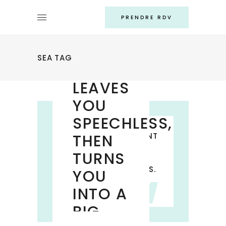
PRENDRE RDV
ART
TRAVELING
SEA TAG
– IT
LEAVES
YOU
SPEECHLESS,
THE MOST IMPORTANT
THEN
THINGS ARE NOT
TURNS
“
THINGS, SO WE’LL
DESIGN EXPERIENCES.
YOU
INTO A
William James
BIG