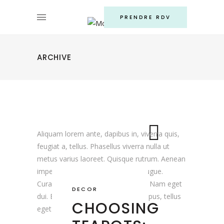
DECOR
INTERVIEW
PRENDRE RDV
WITH
DESIGNSTUDIO
ARCHIVE
MODERATOR
Aliquam lorem ante, dapibus in, viverra quis,
feugiat a, tellus. Phasellus viverra nulla ut
metus varius laoreet. Quisque rutrum. Aenean
imperdiet. Etiam ultricies nisi vel augue.
Curabitur ullamcorper ultricies nisi. Nam eget
DECOR
dui. Etiam rhoncus. Maecenas tempus, tellus
CHOOSING
eget condimentum