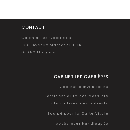
CONTACT
Cabinet Les Cabrières
1233 Avenue Maréchal Juin
06250 Mougins
CABINET LES CABRIÈRES
Cabinet conventionné
Confidentialité des dossiers
informatisés des patients
Équipé pour la Carte Vitale
Accès pour handicapés