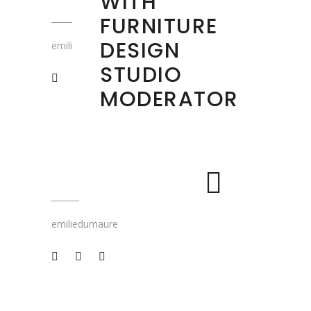
WITH
FURNITURE
DESIGN
emiliedumaure
STUDIO
MODERATOR
emiliedumaure