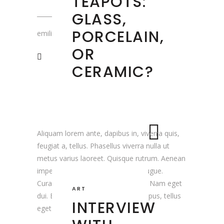
TEAPOTS:
GLASS,
PORCELAIN,
emiliedumaure
OR
CERAMIC?
Aliquam lorem ante, dapibus in, viverra quis,
feugiat a, tellus. Phasellus viverra nulla ut
metus varius laoreet. Quisque rutrum. Aenean
imperdiet. Etiam ultricies nisi vel augue.
Curabitur ullamcorper ultricies nisi. Nam eget
ART
dui. Etiam rhoncus. Maecenas tempus, tellus
INTERVIEW
eget condimentum