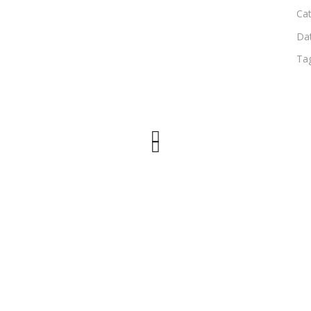
Cat
Da
Ta