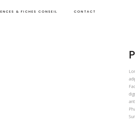
ENCES & FICHES CONSEIL
CONTACT
Lor
adi
Fac
dig
ant
Pha
Sum