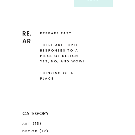
READ RECENT
PREPARE FAST,
FRESH AND EASY
ARTICLES
FOOD
THERE ARE THREE
RESPONSES TO A
PIECE OF DESIGN –
YES, NO, AND WOW!
THINKING OF A
PLACE
CATEGORY
ART
(15)
DECOR
(12)