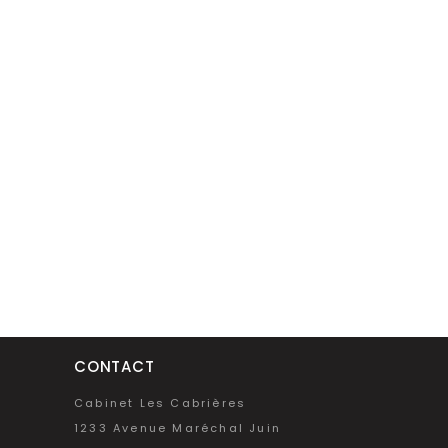
CONTACT
Cabinet Les Cabrières
1233 Avenue Maréchal Juin